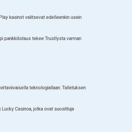
lay kasinot valitsevat edelleenkin usein
pi pankkilistaus tekee Trustlysta varman
rtaviivaisella teknologiallaan. Talletuksen
g Lucky Casinoa, jotka ovat suosittuja