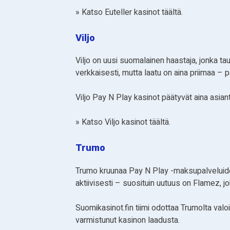
» Katso Euteller kasinot täältä.
Viljo
Viljo on uusi suomalainen haastaja, jonka ta
verkkaisesti, mutta laatu on aina priimaa – 
Viljo Pay N Play kasinot päätyvät aina asiantu
» Katso Viljo kasinot täältä.
Trumo
Trumo kruunaa Pay N Play -maksupalveluiden 
aktiivisesti – suosituin uutuus on Flamez, j
Suomikasinot.fin tiimi odottaa Trumolta val
varmistunut kasinon laadusta.