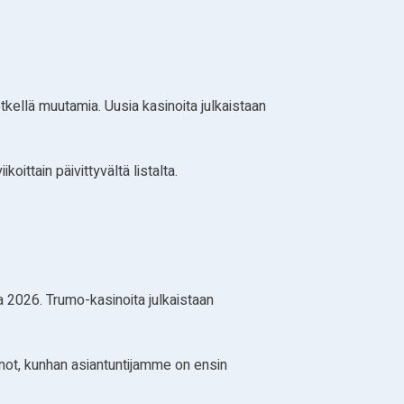
etkellä muutamia. Uusia kasinoita julkaistaan
oittain päivittyvältä listalta.
 2026. Trumo-kasinoita julkaistaan
inot, kunhan asiantuntijamme on ensin