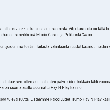
ustalla on vankkaa kasinoalan osaamista. Viljo kasinoita on tällä h
parhaina esimerkkeinä Mainio Casino ja Pelikioski Casino.
ntijoidemme testiin. Tarkista vähintäänkin uudet kasinot meidän viik
listauksen, ollen suomalaisten palveluiden kirkkain tähti vuonna
oka on suomalaisille suunnattu Pay N Play kasino.
oisaa tulevaisuutta. Listaamme kaikki uudet Trumo Pay N Play kas