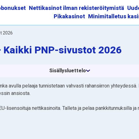
obonukset
Nettikasinot ilman rekisteröitymistä
Uude
Pikakasinot
Minimitalletus kas
ot 2026
– Kaikki PNP-sivustot 2026
Sisällysluettelo
nka avulla pelaaja tunnistetaan vahvasti rahansiirron yhteydessä. P
ssin ansiosta.
EU-lisensoituja nettikasinoita. Talleta ja pelaa pankkitunnuksilla j