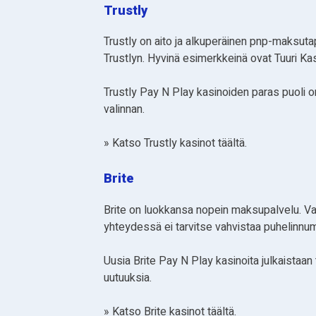
Trustly
Trustly on aito ja alkuperäinen pnp-maksuta
Trustlyn. Hyvinä esimerkkeinä ovat Tuuri Kas
Trustly Pay N Play kasinoiden paras puoli 
valinnan.
» Katso Trustly kasinot täältä.
Brite
Brite on luokkansa nopein maksupalvelu. Vai
yhteydessä ei tarvitse vahvistaa puhelinnume
Uusia Brite Pay N Play kasinoita julkaistaan 
uutuuksia.
» Katso Brite kasinot täältä.