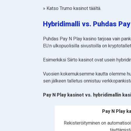
» Katso Trumo kasinot täältä.
Hybridimalli vs. Puhdas Pay
Puhdas Pay N Play kasino tarjoaa vain pankk
EU:n ulkopuolisilla sivustoilla on kryptotall
Esimerkiksi Siirto kasinot ovat usein hybridim
Vuosien kokemuksemme kautta olemme huomann
sen jälkeen talletus onnistuu verkkopankista,
Pay N Play kasinot vs. hybridimallin kas
Pay N Play k
Rekisteröityminen on automatisoit
täyttämist