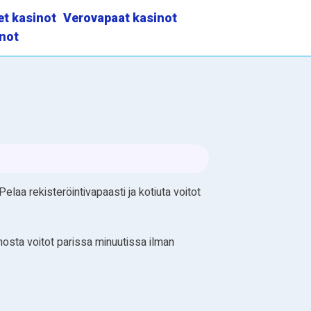
t kasinot
Verovapaat kasinot
inot
elaa rekisteröintivapaasti ja kotiuta voitot
a nosta voitot parissa minuutissa ilman