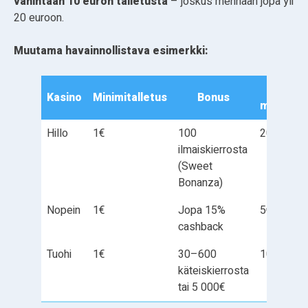
vähintään 10 euron talletusta
– joskus mennään jopa yli
20 euroon.
Muutama havainnollistava esimerkki:
Bonuk
Kasino
Minimitalletus
Bonus
minimital
Hillo
1€
100
20€
ilmaiskierrosta
(Sweet
Bonanza)
Nopein
1€
Jopa 15%
5€
cashback
Tuohi
1€
30–600
10€
käteiskierrosta
tai 5 000€