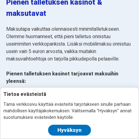
Pienen talletuksen kasinot &
maksutavat
Maksutapa vaikuttaa olennaisesti minimitalletukseen.
Olemme huomanneet, että pieni talletus onnistuu
useimmiten verkkopankista. Lisäksi mobiilimaksu onnistuu
usein vain 5 euron arvosta, vaikka muitakin
maksuvaihtoehtoja on tarjolla pikkudepolla pelaaville.
Pienen talletuksen kasinot tarjoavat maksuihin
yleensä:
Tietoa evästeistä
Pankki-/luottokortti
Verkkopankkimaksu
Tämä verkkosivu käyttää evästeitä tarjotakseen sinulle parhaan
Nettilompakot
mahdollisen käyttäjäkokemuksen. Valitsemalla "Hyväksyn" annat
suostumuksesi evästeiden käytölle.
Mobiilimaksut
Hyväksyn
Makustellaan näitä maksutapoja tarkemmin heti
seuraavaksi.