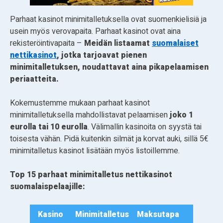
Parhaat kasinot minimitalletuksella ovat suomenkielisiä ja
usein myös verovapaita. Parhaat kasinot ovat aina
rekisteröintivapaita –
Meidän listaamat
suomalaiset
nettikasinot
, jotka tarjoavat pienen
minimitalletuksen, noudattavat aina pikapelaamisen
periaatteita.
Kokemustemme mukaan parhaat kasinot
minimitalletuksella mahdollistavat pelaamisen
joko 1
eurolla tai 10 eurolla
. Välimallin kasinoita on syystä tai
toisesta vähän. Pidä kuitenkin silmät ja korvat auki, sillä 5€
minimitalletus kasinot lisätään myös listoillemme.
Top 15 parhaat minimitalletus nettikasinot
suomalaispelaajille:
Kasino
Minimitalletus
Maksutapa