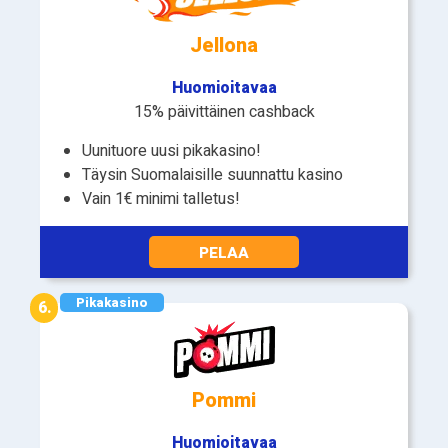
Jellona
Huomioitavaa
15% päivittäinen cashback
Uunituore uusi pikakasino!
Täysin Suomalaisille suunnattu kasino
Vain 1€ minimi talletus!
PELAA
Pikakasino
6.
Pommi
Huomioitavaa