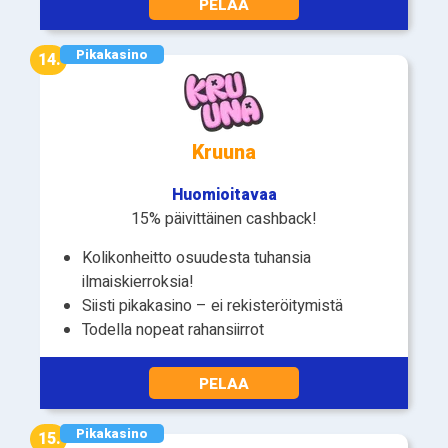
PELAA
Pikakasino
14.
Kruuna
Huomioitavaa
15% päivittäinen cashback!
Kolikonheitto osuudesta tuhansia
ilmaiskierroksia!
Siisti pikakasino – ei rekisteröitymistä
Todella nopeat rahansiirrot
PELAA
Pikakasino
15.