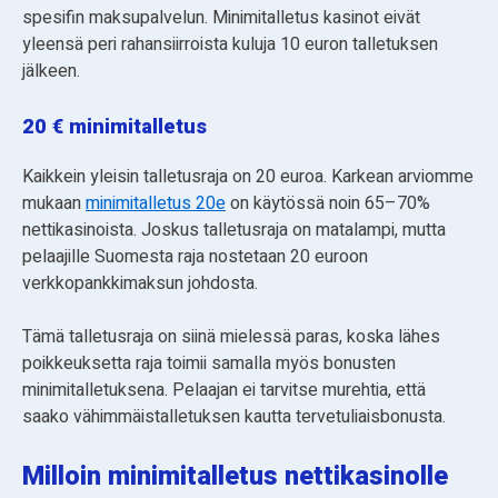
spesifin maksupalvelun. Minimitalletus kasinot eivät
yleensä peri rahansiirroista kuluja 10 euron talletuksen
jälkeen.
20 € minimitalletus
Kaikkein yleisin talletusraja on 20 euroa. Karkean arviomme
mukaan
minimitalletus 20e
on käytössä noin 65–70%
nettikasinoista. Joskus talletusraja on matalampi, mutta
pelaajille Suomesta raja nostetaan 20 euroon
verkkopankkimaksun johdosta.
Tämä talletusraja on siinä mielessä paras, koska lähes
poikkeuksetta raja toimii samalla myös bonusten
minimitalletuksena. Pelaajan ei tarvitse murehtia, että
saako vähimmäistalletuksen kautta tervetuliaisbonusta.
Milloin minimitalletus nettikasinolle