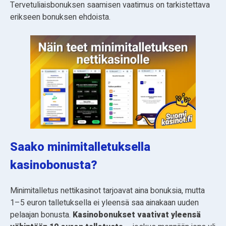
Tervetuliaisbonuksen saamisen vaatimus on tarkistettava
erikseen bonuksen ehdoista.
Saako minimitalletuksella
kasinobonusta?
Minimitalletus nettikasinot tarjoavat aina bonuksia, mutta
1–5 euron talletuksella ei yleensä saa ainakaan uuden
pelaajan bonusta.
Kasinobonukset vaativat yleensä